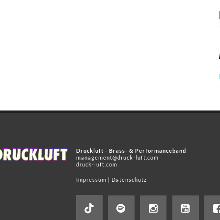
Druckluft - Brass- & Performanceband
management@druck-luft.com
druck-luft.com
Impressum
|
Datenschutz