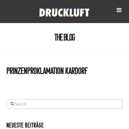
Na
The Blog
Prinzenproklamation Kardorf
Search
Neueste Beiträge