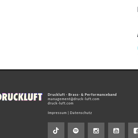
Druckluft - Brass- & Performanceband
management@druck-luft.com
druck-luft.com
Impressum
|
Datenschutz