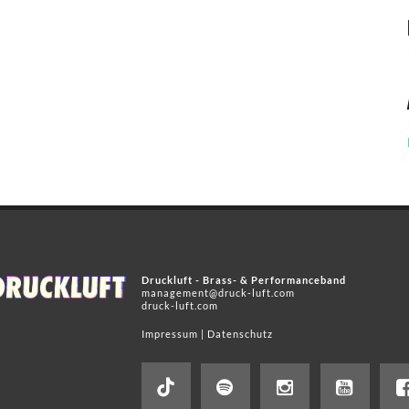
Druckluft - Brass- & Performanceband
management@druck-luft.com
druck-luft.com
Impressum
|
Datenschutz