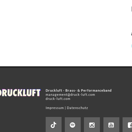
Druckluft - Brass- & Performanceband
management@druck-luft.com
druck-luft.com
Impressum
|
Datenschutz