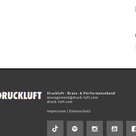
Druckluft - Brass- & Performanceband
management@druck-luft.com
druck-luft.com
Impressum
|
Datenschutz