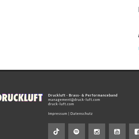
Druckluft - Brass- & Performanceband
management@druck-luft.com
druck-luft.com
Impressum
|
Datenschutz