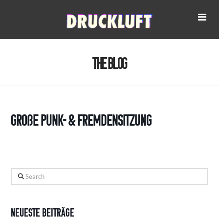
Na
The Blog
Große Punk- & Fremdensitzung
Search
Neueste Beiträge