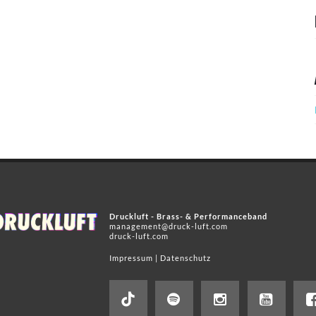
Druckluft - Brass- & Performanceband
management@druck-luft.com
druck-luft.com
Impressum
|
Datenschutz