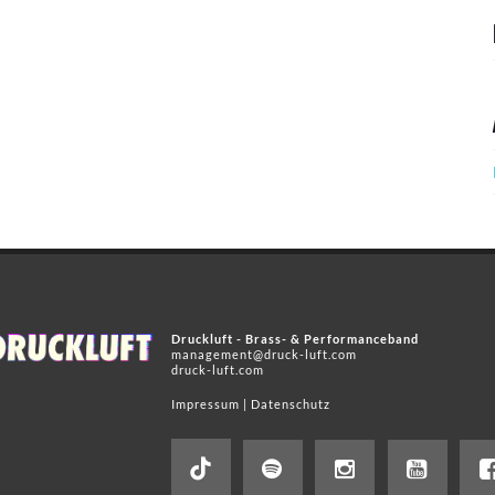
Druckluft - Brass- & Performanceband
management@druck-luft.com
druck-luft.com
Impressum
|
Datenschutz