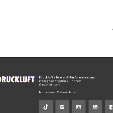
Druckluft - Brass- & Performanceband
management@druck-luft.com
druck-luft.com
Impressum
|
Datenschutz