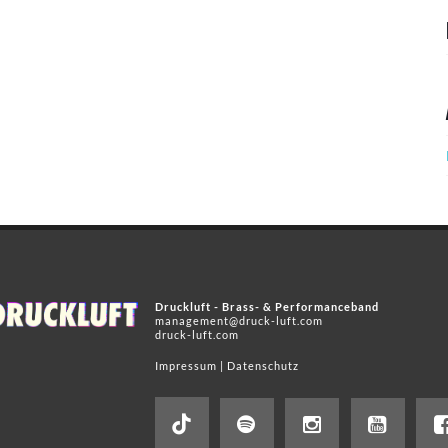
Druckluft - Brass- & Performanceband
management@druck-luft.com
druck-luft.com
Impressum
|
Datenschutz