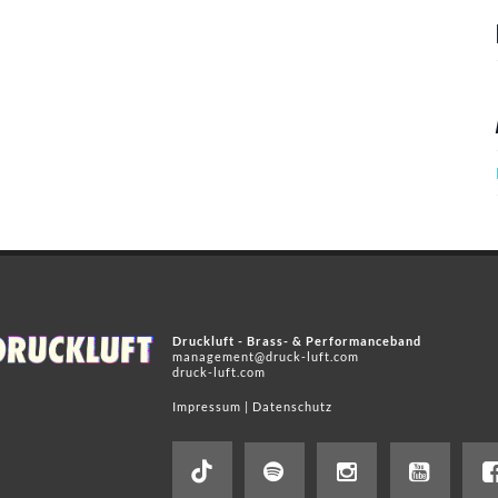
Druckluft - Brass- & Performanceband
management@druck-luft.com
druck-luft.com
Impressum
|
Datenschutz